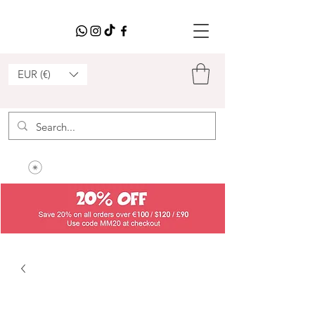
EUR (€)