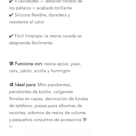
✔️ 4 cavidades — detalles nítidos de
los pétalos + acabado brillante
✔️ Silicona flexible, duradera y
resistente al calor
✔️ Fácil limpieza: la resina curada se
desprende fácilmente
🛠️ Funciona con:
resina epoxi, yeso,
cera, jabón, arcilla y hormigón
🎨 Ideal para:
Mini pendientes,
pendientes de botón, colgantes
florales en capas, decoración de fundas
de teléfono, piezas para álbumes de
recortes, adornos de resina de colores
y pequeños conjuntos de accesorios 🌸
✨