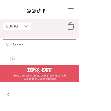
EUR (€)