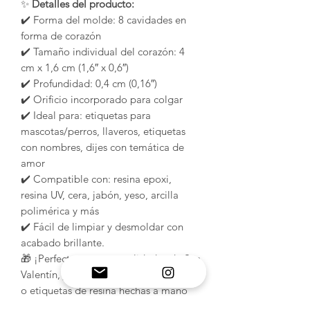
✨
Detalles del producto:
✔️ Forma del molde: 8 cavidades en
forma de corazón
✔️ Tamaño individual del corazón: 4
cm x 1,6 cm (1,6″ x 0,6″)
✔️ Profundidad: 0,4 cm (0,16″)
✔️ Orificio incorporado para colgar
✔️ Ideal para: etiquetas para
mascotas/perros, llaveros, etiquetas
con nombres, dijes con temática de
amor
✔️ Compatible con: resina epoxi,
resina UV, cera, jabón, yeso, arcilla
polimérica y más
✔️ Fácil de limpiar y desmoldar con
acabado brillante.
🎁 ¡Perfecto para manualidades de San
Valentín, juegos de regalo románticos
o etiquetas de resina hechas a mano
con un toque dulce!