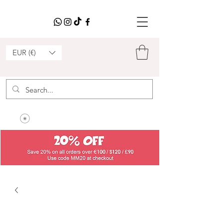
EUR (€)