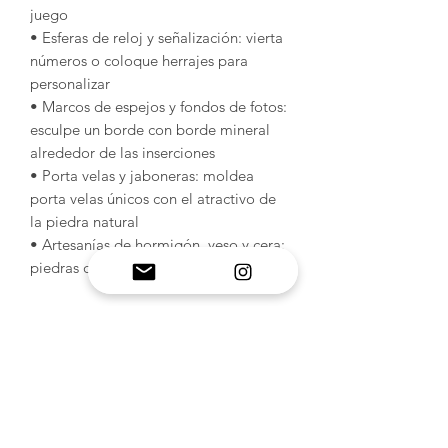
juego
• Esferas de reloj y señalización: vierta
números o coloque herrajes para
personalizar
• Marcos de espejos y fondos de fotos:
esculpe un borde con borde mineral
alrededor de las inserciones
• Porta velas y jaboneras: moldea
porta velas únicos con el atractivo de
la piedra natural
• Artesanías de hormigón, yeso y cera:
piedras de moda o placas decorativas
Transforma materiales comunes en
impresionantes obras maestras
inspiradas en geodas: ¡este versátil
molde de 30 cm es tu puerta de
entrada al arte con texturas magníficas