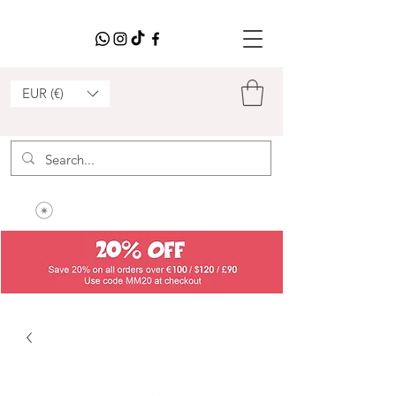
EUR (€)