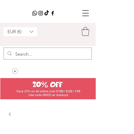
EUR (€)