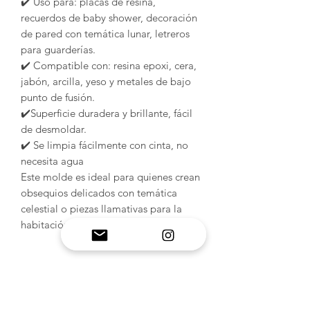
✔️ Uso para: placas de resina,
recuerdos de baby shower, decoración
de pared con temática lunar, letreros
para guarderías.
✔️ Compatible con: resina epoxi, cera,
jabón, arcilla, yeso y metales de bajo
punto de fusión.
✔️Superficie duradera y brillante, fácil
de desmoldar.
✔️ Se limpia fácilmente con cinta, no
necesita agua
Este molde es ideal para quienes crean
obsequios delicados con temática
celestial o piezas llamativas para la
habitación de un bebé. 🌜🍼✨
INFORMACIÓN DEL
PRODUCTO