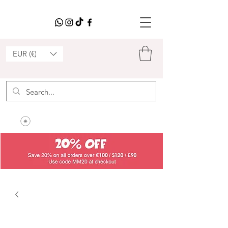
EUR (€)