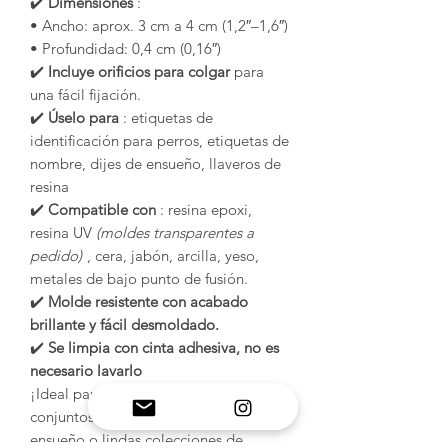
✔️
Dimensiones
:
• Ancho: aprox. 3 cm a 4 cm (1,2″–1,6″)
• Profundidad: 0,4 cm (0,16″)
✔️
Incluye orificios para colgar
para
una fácil fijación.
✔️
Úselo para
: etiquetas de
identificación para perros, etiquetas de
nombre, dijes de ensueño, llaveros de
resina
✔️
Compatible con
: resina epoxi,
resina UV
(moldes transparentes a
pedido)
, cera, jabón, arcilla, yeso,
metales de bajo punto de fusión.
✔️
Molde resistente con acabado
brillante y fácil desmoldado.
✔️
Se limpia con cinta adhesiva, no es
necesario lavarlo
¡Ideal para amantes de las mascotas,
conjuntos de manualidades de
ensueño o lindas colecciones de