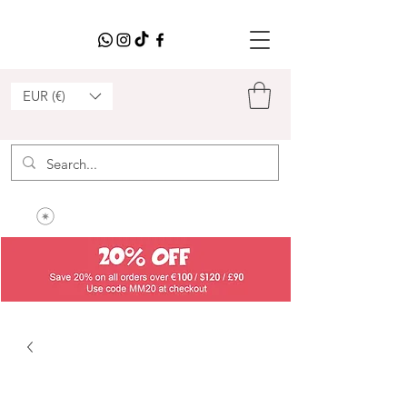
EUR (€)