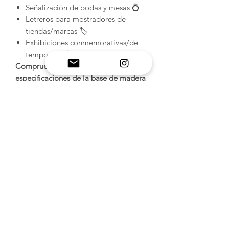
Señalización de bodas y mesas 💍
Letreros para mostradores de
tiendas/marcas 🏷️
Exhibiciones conmemorativas/de
temporada 🕯️🎄
Comprueba siempre las
especificaciones de la base de madera
de tu LED antes de usarla. Base de
madera no incluida.
Puedes conseguir la base de madera
en Amazon.
INFORMACIÓN DEL
PRODUCTO
Moldes de silicona hechos a mano:
POLÍTICA DE DEVOLUCIÓN
experimente la artesanía de alta
calidad con los moldes de resina
Y REEMBOLSO