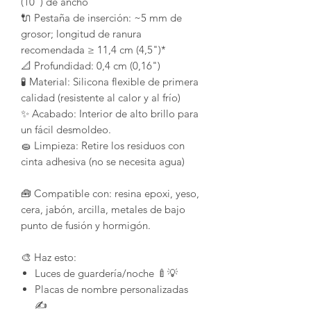
(10") de ancho
🔌 Pestaña de inserción: ~5 mm de
grosor; longitud de ranura
recomendada ≥ 11,4 cm (4,5")*
📐 Profundidad: 0,4 cm (0,16")
🧪 Material: Silicona flexible de primera
calidad (resistente al calor y al frío)
✨ Acabado: Interior de alto brillo para
un fácil desmoldeo.
🧽 Limpieza: Retire los residuos con
cinta adhesiva (no se necesita agua)
🧰 Compatible con: resina epoxi, yeso,
cera, jabón, arcilla, metales de bajo
punto de fusión y hormigón.
🎨 Haz esto:
Luces de guardería/noche 🍼💡
Placas de nombre personalizadas
✍️