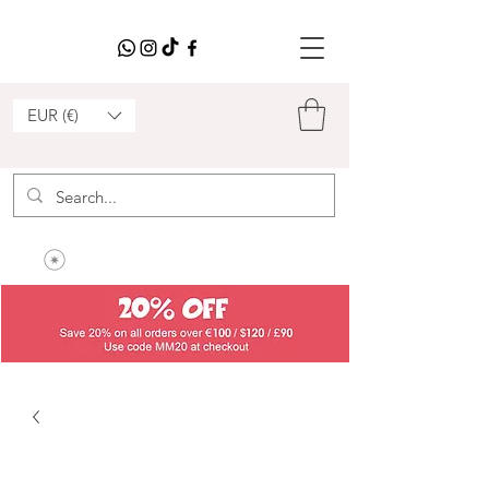
EUR (€)