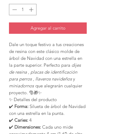
Agregar al carrito
Dale un toque festivo a tus creaciones
de resina con este clásico molde de
árbol de Navidad con una estrella en
la parte superior. Perfecto para
dijes
de resina
,
placas de identificación
para perros
,
llaveros navideños
y
miniadornos
que alegrarán cualquier
proyecto. 🎅🎁✨
✨ Detalles del producto
✔️
Forma:
Silueta de árbol de Navidad
con una estrella en la punta.
✔️
Caries:
4
✔️
Dimensiones:
Cada uno mide
aproximadamente 4 cm (1,6″) de alto