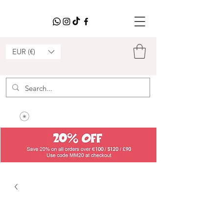
EUR (€)