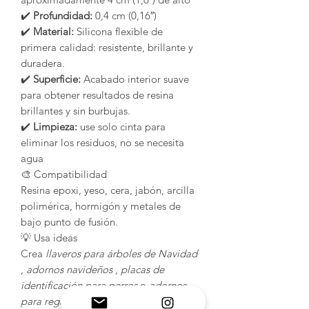
✔️
Profundidad:
0,4 cm (0,16″)
✔️
Material:
Silicona flexible de
primera calidad: resistente, brillante y
duradera.
✔️
Superficie:
Acabado interior suave
para obtener resultados de resina
brillantes y sin burbujas.
✔️
Limpieza:
use solo cinta para
eliminar los residuos, no se necesita
agua
🎨 Compatibilidad
Resina epoxi, yeso, cera, jabón, arcilla
polimérica, hormigón y metales de
bajo punto de fusión.
💡 Usa ideas
Crea
llaveros para árboles de Navidad
,
adornos navideños
,
placas de
identificación para perros
o
adornos
para regalos
. ¡Añade brillantina,