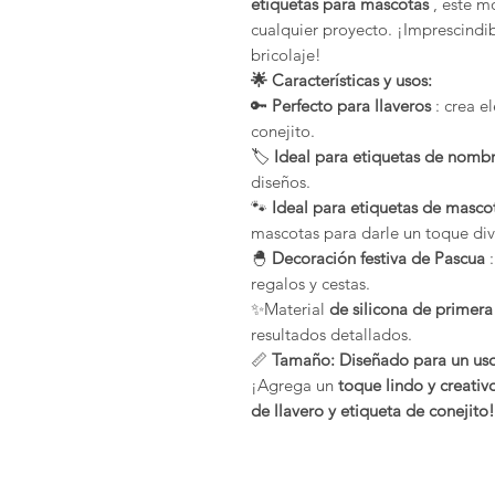
etiquetas para mascotas
, este m
cualquier proyecto. ¡Imprescindib
bricolaje!
🌟 Características y usos:
🔑
Perfecto para llaveros
: crea e
conejito.
🏷️
Ideal para etiquetas de nomb
diseños.
🐾
Ideal para etiquetas de masco
mascotas para darle un toque div
🐣
Decoración festiva de Pascua
:
regalos y cestas.
✨Material
de silicona de primera
resultados detallados.
📏
Tamaño: Diseñado para un uso
¡Agrega un
toque lindo y creativ
de llavero y etiqueta de conejito!