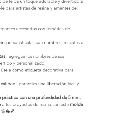
olde le da un toque adorable y divertido a
cualquier residuo
pueden devolver ni 
le para artistas de resina y amantes del
óptima, guarde l
de estos artículos,
Compatibilidad:
defectuosos.
diseñados para u
legantes accesorios con temática de
gama de material
Condiciones de dev
cera, jabón, arci
Los gastos de envío
re
: personalícelas con nombres, iniciales o
hormigón. Con Me
del comprador. Si el
sus necesidades 
estado original, el
confianza.
tas
: agregue los nombres de sus
cualquier pérdida de
ertido y personalizado.
 úsela como etiqueta decorativa para
 calidad
: garantiza una liberación fácil y
 práctico con una profundidad de 5 mm.
o
a tus proyectos de resina con este
molde
🌸🐇💕