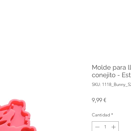
Molde para l
conejito - Est
SKU: 1118_Bunny_S
Precio
9,99 €
Cantidad
*