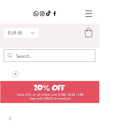
EUR (€)