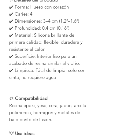
✔️ Forma: Hueso con corazón
✔️ Caries: 4
✔️ Dimensiones: 3–4 cm (1,2″–1,6″)
✔️ Profundidad: 0,4 cm (0,16″)
✔️ Material: Silicona brillante de
primera calidad: flexible, duradera y
resistente al calor
✔️ Superficie: Interior liso para un
acabado de resina similar al vidrio.
✔️ Limpieza: Fácil de limpiar solo con
cinta, no requiere agua
🎨
Compatibilidad
Resina epoxi, yeso, cera, jabón, arcilla
polimérica, hormigón y metales de
bajo punto de fusión.
💡
Usa ideas