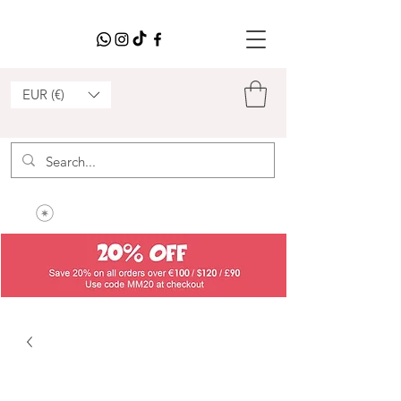
EUR (€)