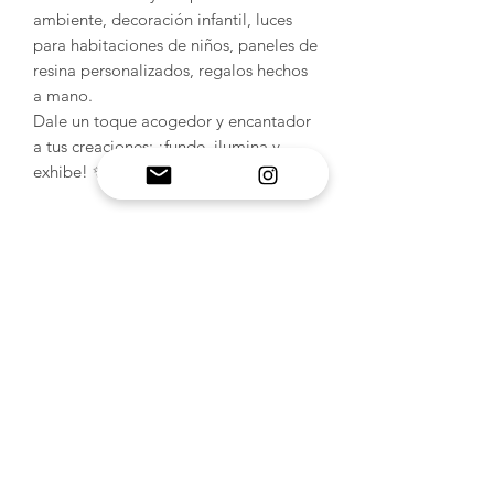
ambiente, decoración infantil, luces
para habitaciones de niños, paneles de
resina personalizados, regalos hechos
a mano.
Dale un toque acogedor y encantador
a tus creaciones: ¡funde, ilumina y
exhibe! ✨
⚠️ Siempre confirme las dimensiones
de la ranura de la base del LED antes
de realizar el molde.
(Base de madera no incluida;
disponible en Amazon).
INFORMACIÓN DEL
PRODUCTO
Moldes de silicona hechos a mano: