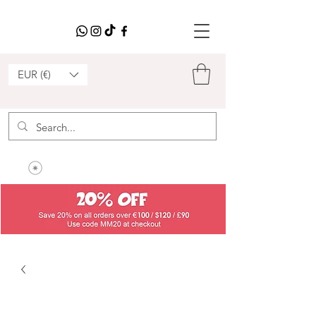
EUR (€)