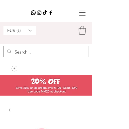
EUR (€)