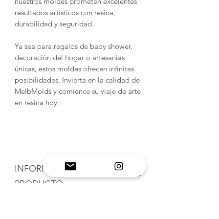
nuestros moldes prometen excelentes
resultados artísticos con resina,
durabilidad y seguridad.
Ya sea para regalos de baby shower,
decoración del hogar o artesanías
únicas, estos moldes ofrecen infinitas
posibilidades. Invierta en la calidad de
MelbMolds y comience su viaje de arte
en resina hoy.
INFORMACIÓN DEL
PRODUCTO
Moldes de silicona hechos a mano:
POLÍTICA DE DEVOLUCIÓN
experimente la artesanía de alta