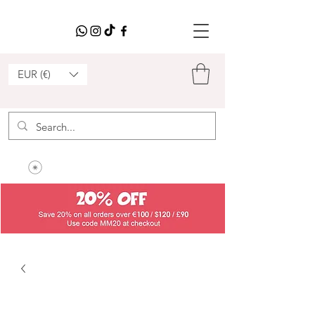
EUR (€)