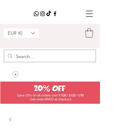
EUR (€)