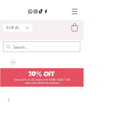
EUR (€)