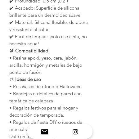
✔️ Profundidad: 0,5 cm (0,2″)
✔️ Acabado: Superficie de silicona
brillante para un desmoldeo suave.
✔️ Material: Silicona flexible, duradera
y resistente al calor.
✔️ Fácil de limpiar: ¡solo use cinta, no
necesita agua!
🛠️
Compatibilidad
• Resina epoxi, yeso, cera, jabón,
arcilla, hormigón y metales de bajo
punto de fusión.
🎨
Ideas de uso
• Posavasos de otoño o Halloween
• Bandejas o detalles de pared con
temática de calabaza
• Regalos festivos para el hogar y
decoración de temporada.
• Regalos de fiesta DIY o juegos de
manualidades navideñas 🎁
Dale un toque de magia de calabaza a