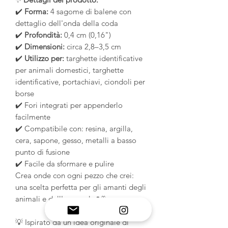
✔️
Forma:
4 sagome di balene con
dettaglio dell'onda della coda
✔️
Profondità:
0,4 cm (0,16")
✔️
Dimensioni:
circa 2,8–3,5 cm
✔️
Utilizzo per:
targhette identificative
per animali domestici, targhette
identificative, portachiavi, ciondoli per
borse
✔️ Fori integrati per appenderlo
facilmente
✔️ Compatibile con: resina, argilla,
cera, sapone, gesso, metalli a basso
punto di fusione
✔️ Facile da sformare e pulire
Crea onde con ogni pezzo che crei:
una scelta perfetta per gli amanti degli
animali e dell'oceano! 🌊🐳
💡 Ispirato da un'idea originale di