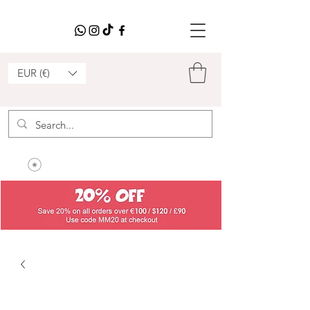
EUR (€)