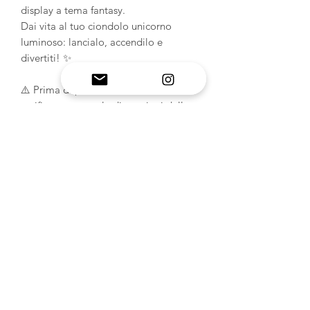
display a tema fantasy.
Dai vita al tuo ciondolo unicorno
luminoso: lancialo, accendilo e
divertiti! ✨
⚠️ Prima di procedere alla fusione,
verificare sempre le dimensioni dello
slot della base LED.
(Base in legno non inclusa; disponibile
su Amazon.)
INFORMAZIONI SUL
PRODOTTO
Stampi in silicone artigianali: scopri
POLITICA DI RESO E
l'alta qualità artigianale degli
stampi in resina epossidica
RIMBORSO
MelbMolds.