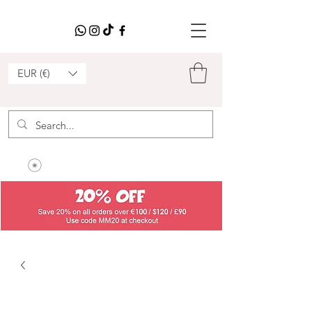
EUR (€)