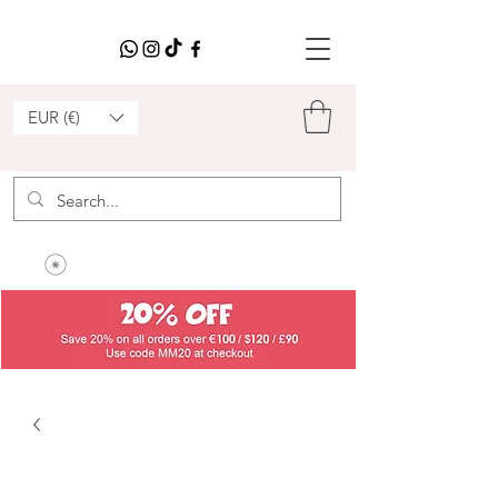
EUR (€)