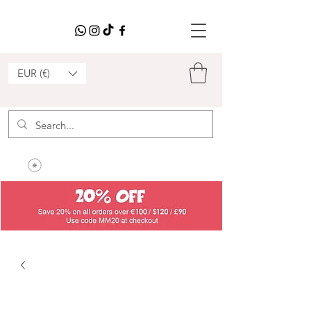
EUR (€)