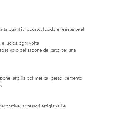
Le spese di spedizio
durata ottimale, 
carico dell'acquirent
ambiente privo d
restituito nelle sue 
Compatibilità: i 
responsabile dell'ev
un utilizzo sicu
 alta qualità, robusto, lucido e resistente al
materiali, tra cui
sapone, pasta po
ia e lucida ogni volta
cemento. Con Me
o adesivo o del sapone delicato per una
sicurezza tutte le
apone, argilla polimerica, gesso, cemento
.
decorative, accessori artigianali e