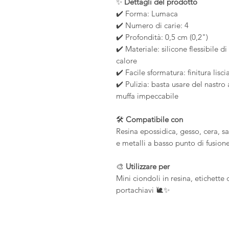
✨
Dettagli del prodotto
✔️ Forma: Lumaca
✔️ Numero di carie: 4
✔️ Profondità: 0,5 cm (0,2")
✔️ Materiale: silicone flessibile di
calore
✔️ Facile sformatura: finitura lisc
✔️ Pulizia: basta usare del nastr
muffa impeccabile
🛠️
Compatibile con
Resina epossidica, gesso, cera, s
e metalli a basso punto di fusione
🎨
Utilizzare per
Mini ciondoli in resina, etichette 
portachiavi 🐌✨