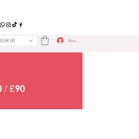
EUR (€)
Accedi