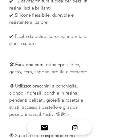
✔️ 12 cavità: finitura lucida per pezzi in
resina lisci e brillanti
✔️ Silicone flessibile, durevole e
resistente al calore
✔️ Facile da pulire: la resina indurita si
stacca subito
🛠️ Funziona con:
resina epossidica,
gesso, cera, sapone, argilla e cemento
🎨 Utilizzo:
orecchini a conchiglia,
ciondoli floreali, borchie in resina,
pendenti delicati, gioielli a rosetta a
strati, accessori pastello e graziosi
pezzi primaverili/estivi 🌸🌼✨
🌟 Su richiesta è disponibile uno