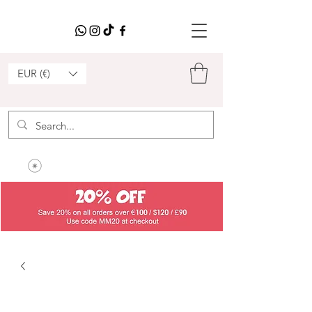
EUR (€)