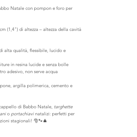
Le spese di spedizio
durata ottimale, 
Babbo Natale con pompon e foro per
carico dell'acquirent
ambiente privo d
restituito nelle sue 
Compatibilità: i 
responsabile dell'ev
un utilizzo sicu
cm (1,4") di altezza – altezza della cavità
materiali, tra cui
sapone, pasta po
cemento. Con Me
i alta qualità, flessibile, lucido e
sicurezza tutte le
niture in resina lucide e senza bolle
stro adesivo, non serve acqua
apone, argilla polimerica, cemento e
i cappello di Babbo Natale,
targhette
cani
o
portachiavi
natalizi: perfetti per
ezioni stagionali! 🎅🐾🎄