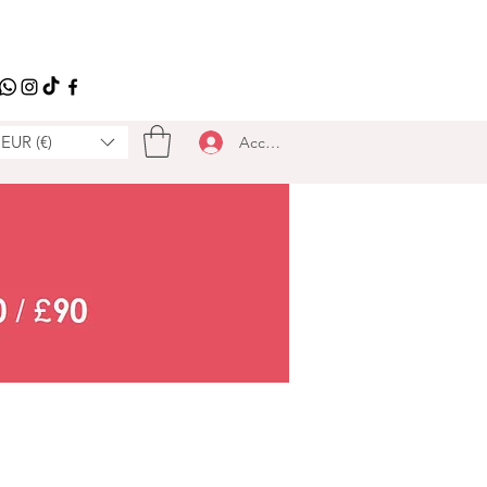
EUR (€)
Accedi