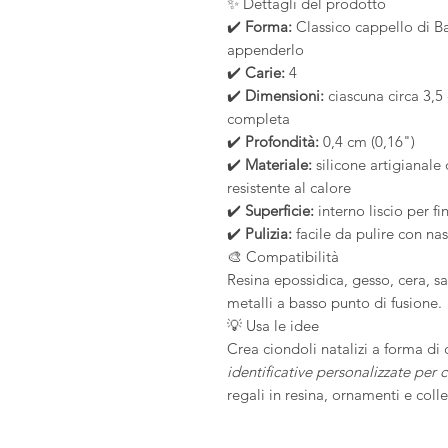
✨ Dettagli del prodotto
✔️
Forma:
Classico cappello di 
appenderlo
✔️
Carie:
4
✔️
Dimensioni:
ciascuna circa 3,5 
completa
✔️
Profondità:
0,4 cm (0,16")
✔️
Materiale:
silicone artigianale d
resistente al calore
✔️
Superficie:
interno liscio per fi
✔️
Pulizia:
facile da pulire con na
🎨 Compatibilità
Resina epossidica, gesso, cera, s
metalli a basso punto di fusione.
💡 Usa le idee
Crea ciondoli natalizi a forma d
identificative personalizzate per 
regali in resina, ornamenti e coll