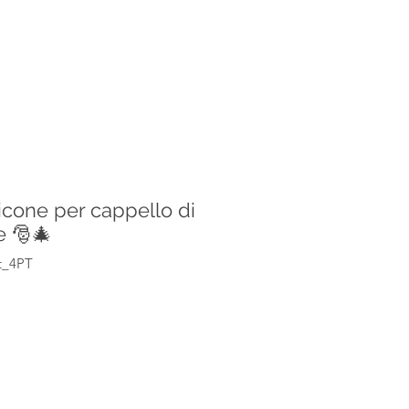
icone per cappello di
e 🎅🎄
t_4PT