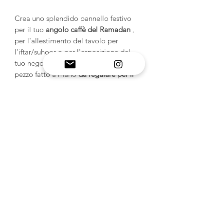
Crea uno splendido pannello festivo
per il tuo
angolo caffè del Ramadan
,
per l'allestimento del tavolo per
l'iftar/suhoor o per l'esposizione del
tuo negozio. È anche un fantastico
pezzo fatto a mano
da regalare per il
Ramadan e l'Eid
, soprattutto se
realizzato con effetti luminosi, glitter
dorati o eleganti colori marmorei. ✨🌙
⭐
INFORMAZIONI SUL
PRODOTTO
Stampi in silicone artigianali: scopri
POLITICA DI RESO E
l'alta qualità artigianale degli
stampi in resina epossidica
RIMBORSO