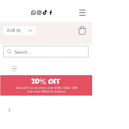
EUR (€)