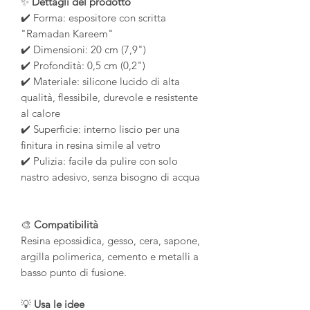
✨
Dettagli del prodotto
✔️ Forma: espositore con scritta
"Ramadan Kareem"
✔️ Dimensioni: 20 cm (7,9")
✔️ Profondità: 0,5 cm (0,2")
✔️ Materiale: silicone lucido di alta
qualità, flessibile, durevole e resistente
al calore
✔️ Superficie: interno liscio per una
finitura in resina simile al vetro
✔️ Pulizia: facile da pulire con solo
nastro adesivo, senza bisogno di acqua
🎨
Compatibilità
Resina epossidica, gesso, cera, sapone,
argilla polimerica, cemento e metalli a
basso punto di fusione.
💡
Usa le idee