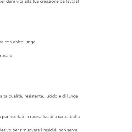
per dare vita alla tua creazione da favola!
Le spese di spedizio
durata ottimale, 
carico dell'acquirent
ambiente privo d
restituito nelle sue 
Compatibilità: i 
responsabile dell'ev
un utilizzo sicu
materiali, tra cui
sapone, pasta po
sa con abito lungo
cemento. Con Me
sicurezza tutte le
rticale
 alta qualità, resistente, lucido e di lunga
a per risultati in resina lucidi e senza bolle
desivo per rimuovere i residui, non serve