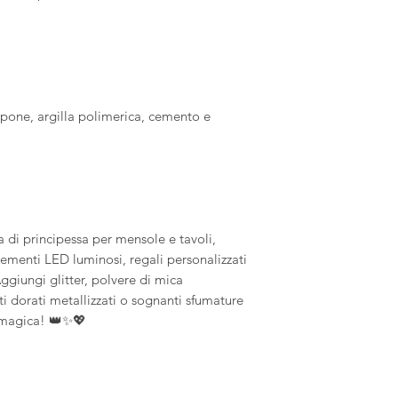
apone, argilla polimerica, cemento e
 di principessa per mensole e tavoli,
elementi LED luminosi, regali personalizzati
ggiungi glitter, polvere di mica
nti dorati metallizzati o sognanti sfumature
a magica! 👑✨💖