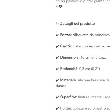
colori pastello o glitter glamour 
✨💖
✨
Dettagli del prodotto
✔️
Forma:
silhouette da principes
✔️
Cavità:
1 stampo espositivo ve
✔️
Dimensioni:
10 cm di altezza
✔️
Profondità:
0,5 cm (0,2")
✔️
Materiale:
silicone flessibile di
durata
✔️
Superficie:
finitura interna lisci
✔️
Pulizia:
utilizzare solo nastro a