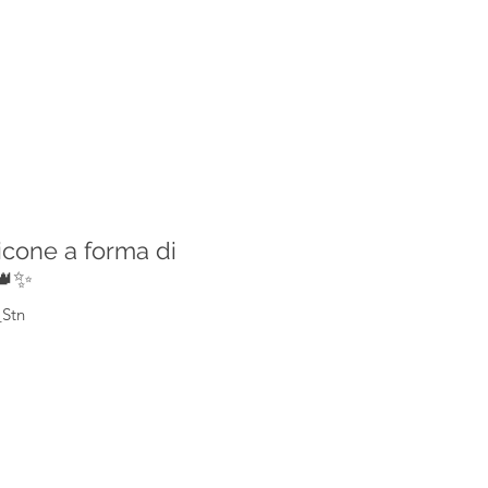
icone a forma di
👑✨
_Stn