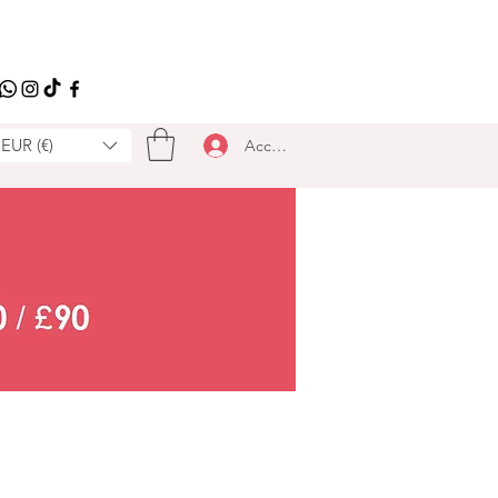
EUR (€)
Accedi