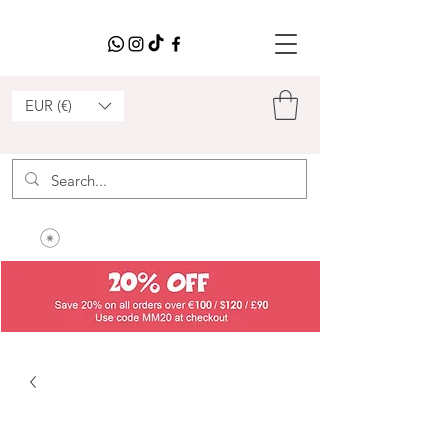
EUR (€)