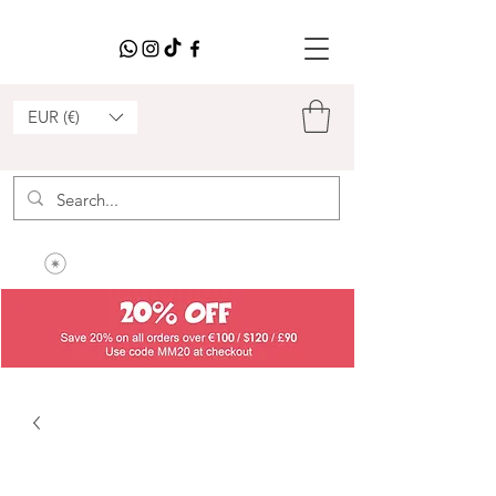
EUR (€)