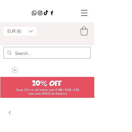
EUR (€)