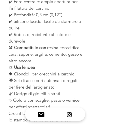
✔️ Foro centrale: ampia apertura per
l'infilatura del cerchio
✔️ Profondità: 0,3 cm (0,12")
✔️ Silicone lucido: facile da sformare e
pulire
✔️ Robusto, resistente al calore e
durevole
🛠️
Compatibile con
resina epossidica,
cera, sapone, argilla, cemento, gesso e
altro ancora.
🎨
Usa le idee
🍁 Ciondoli per orecchini a cerchio
🎁 Set di accessori autunnali o regali
per fiere dell'artigianato
🌿 Design di gioielli a strati
✨ Colora con scaglie, paste o vernice
per effetti spettacolari
Crea il tuo look autunnale perfetto con
lo stampo a forma di cerchio con
foglia d'acero di MelbMolds 🍁🧡