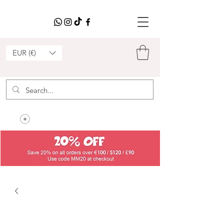
EUR (€)