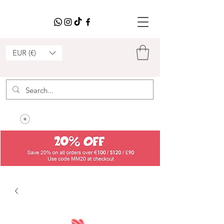
EUR (€)