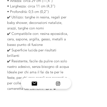
• Altezza: circa 29 cm (11,4")
• Larghezza: circa 11 cm (4,3")
• Profondità: 0,5 cm (0,2")
✔️ Utilizzo: targhe in resina, regali per
baby shower, decorazioni natalizie,
arazzi, targhe con nomi
✔️ Compatibile con: resina epossidica,
cera, sapone, argilla, gesso, metalli a
basso punto di fusione
✔️ Superficie lucida per risultati
brillanti
✔️ Resistente, facile da pulire con solo
nastro adesivo, senza bisogno di acqua
Ideale per chi ama il fai da te per le
feste, per chi crea regali per neonati e
per collezioni fantasiose per la
cameretta dei bambini! 🎁🍼🌲
INFORMAZIONI SUL