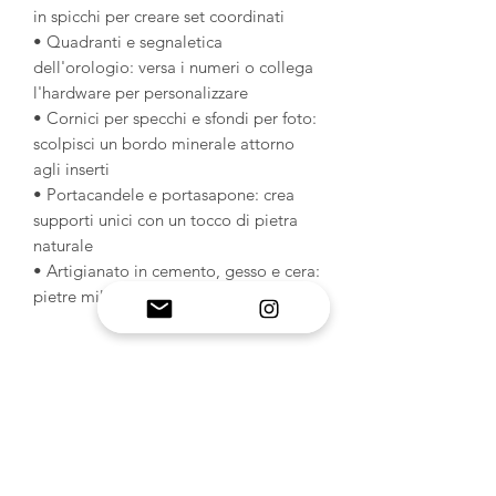
in spicchi per creare set coordinati
• Quadranti e segnaletica
dell'orologio: versa i numeri o collega
l'hardware per personalizzare
• Cornici per specchi e sfondi per foto:
scolpisci un bordo minerale attorno
agli inserti
• Portacandele e portasapone: crea
supporti unici con un tocco di pietra
naturale
• Artigianato in cemento, gesso e cera:
pietre miliari o targhe decorative
Trasforma materiali ordinari in
capolavori mozzafiato ispirati alle
geodi: questo versatile stampo da 30
cm è la tua porta d'accesso a un'arte
dalle texture meravigliose e a un