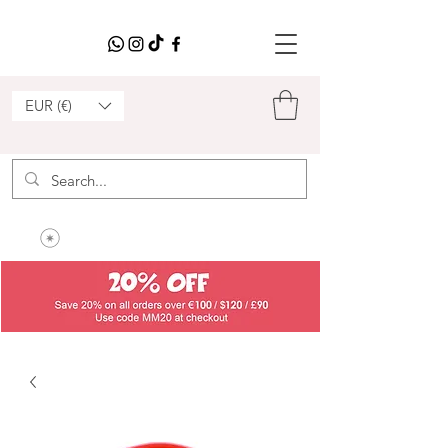
EUR (€)