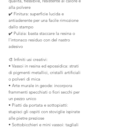
qualità, flessibile, resistente al calore e
alla polvere
✔️ Finitura: superficie lucida e
antiaderente per una facile rimozione
dallo stampo
✔️ Pulizia: basta staccare la resina o
l'intonaco residuo con del nastro
adesivo
🎨 Infiniti usi creativi:
• Vassoi in resina ed epossidica: strati
di pigmenti metallici, cristalli artificiali
o polveri di mica
• Arte murale in geode: incorpora
frammenti specchiati o fiori secchi per
un pezzo unico
• Piatti da portata e sottopiatti:
stupisci gli ospiti con stoviglie ispirate
alle pietre preziose
• Sottobicchieri e mini vassoi: tagliali