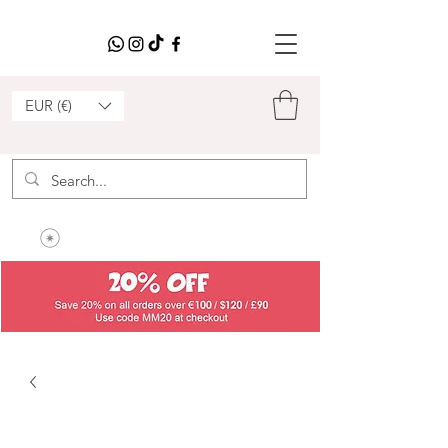
EUR (€)