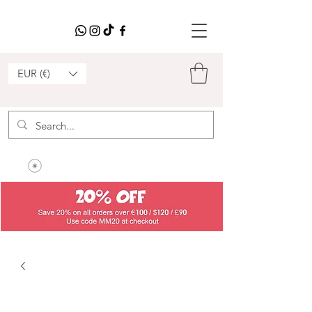
EUR (€)