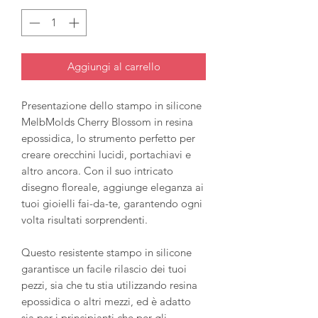
Aggiungi al carrello
Presentazione dello stampo in silicone
MelbMolds Cherry Blossom in resina
epossidica, lo strumento perfetto per
creare orecchini lucidi, portachiavi e
altro ancora. Con il suo intricato
disegno floreale, aggiunge eleganza ai
tuoi gioielli fai-da-te, garantendo ogni
volta risultati sorprendenti.
Questo resistente stampo in silicone
garantisce un facile rilascio dei tuoi
pezzi, sia che tu stia utilizzando resina
epossidica o altri mezzi, ed è adatto
sia per i principianti che per gli