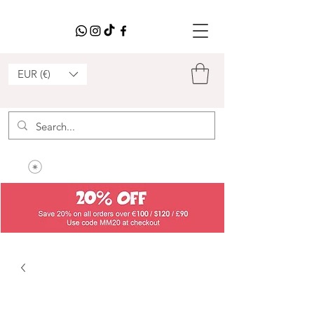
EUR (€)