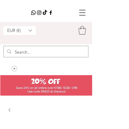
EUR (€)