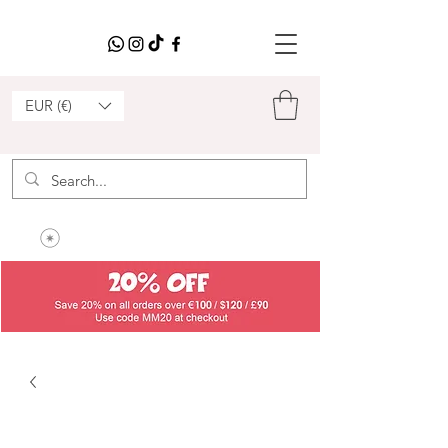
EUR (€)