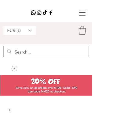
EUR (€)