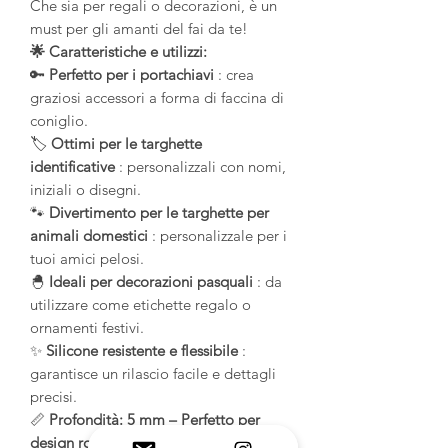
Che sia per regali o decorazioni, è un
must per gli amanti del fai da te!
🌟 Caratteristiche e utilizzi:
🔑
Perfetto per i portachiavi
: crea
graziosi accessori a forma di faccina di
coniglio.
🏷️
Ottimi per le targhette
identificative
: personalizzali con nomi,
iniziali o disegni.
🐾
Divertimento per le targhette per
animali domestici
: personalizzale per i
tuoi amici pelosi.
🐣
Ideali per decorazioni pasquali
: da
utilizzare come etichette regalo o
ornamenti festivi.
✨
Silicone resistente e flessibile
:
garantisce un rilascio facile e dettagli
precisi.
📏
Profondità: 5 mm – Perfetto per
design robusti ma leggeri.