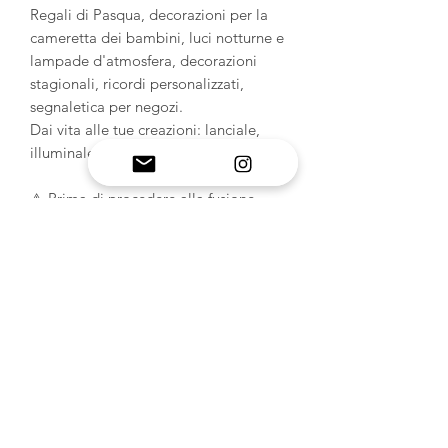
Regali di Pasqua, decorazioni per la
cameretta dei bambini, luci notturne e
lampade d'atmosfera, decorazioni
stagionali, ricordi personalizzati,
segnaletica per negozi.
Dai vita alle tue creazioni: lanciale,
illuminale ed esponile! ✨
⚠️ Prima di procedere alla fusione,
controllare sempre le dimensioni della
fessura della base in legno del LED.
(Base in legno non inclusa; disponibile
su Amazon.)
INFORMAZIONI SUL
PRODOTTO
Stampi in silicone artigianali: scopri