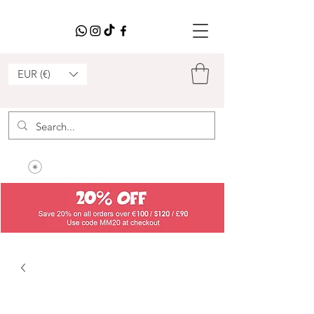
EUR (€)