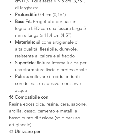
cm (7,9") di altezza × 9,5 cm (3,75")
di larghezza
Profondità:
0,4 cm (0,16")
Base Fit:
Progettato per basi in
legno a LED con una fessura larga 5
mm e lunga ≥ 11,4 cm (4,5")
Materiale:
silicone artigianale di
alta qualità, flessibile, durevole,
resistente al calore e al freddo
Superficie:
finitura interna lucida per
una sformatura liscia e professionale
Pulizia:
sollevare i residui induriti
con del nastro adesivo, non serve
acqua
🛠️
Compatibile con
Resina epossidica, resina, cera, sapone,
argilla, gesso, cemento e metalli a
basso punto di fusione (solo per uso
artigianale).
🎨
Utilizzare per