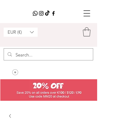
EUR (€)