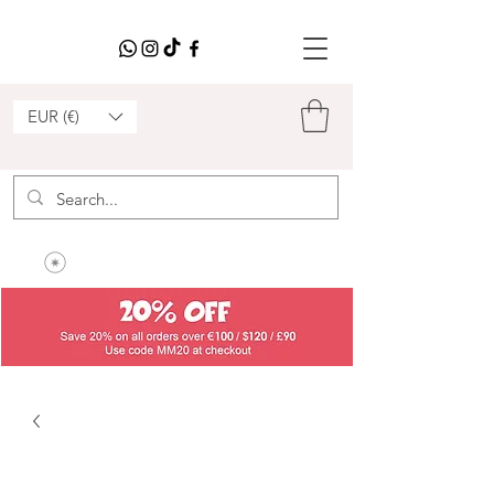
EUR (€)