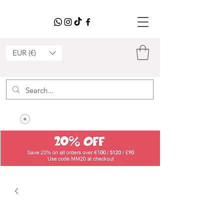
EUR (€)